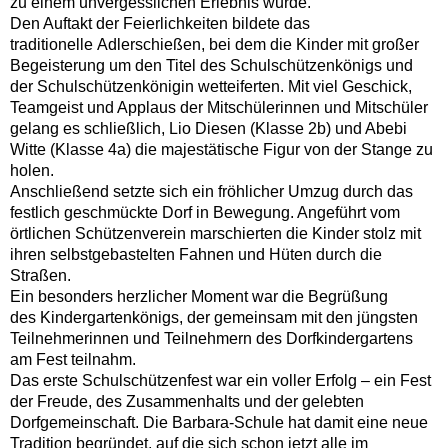
zu einem unvergesslichen Erlebnis wurde.
Den Auftakt der Feierlichkeiten bildete das
traditionelle Adlerschießen, bei dem die Kinder mit großer
Begeisterung um den Titel des Schulschützenkönigs und
der Schulschützenkönigin wetteiferten. Mit viel Geschick,
Teamgeist und Applaus der Mitschülerinnen und Mitschüler
gelang es schließlich, Lio Diesen (Klasse 2b) und Abebi
Witte (Klasse 4a) die majestätische Figur von der Stange zu
holen.
Anschließend setzte sich ein fröhlicher Umzug durch das
festlich geschmückte Dorf in Bewegung. Angeführt vom
örtlichen Schützenverein marschierten die Kinder stolz mit
ihren selbstgebastelten Fahnen und Hüten durch die
Straßen.
Ein besonders herzlicher Moment war die Begrüßung
des Kindergartenkönigs, der gemeinsam mit den jüngsten
Teilnehmerinnen und Teilnehmern des Dorfkindergartens
am Fest teilnahm.
Das erste Schulschützenfest war ein voller Erfolg – ein Fest
der Freude, des Zusammenhalts und der gelebten
Dorfgemeinschaft. Die Barbara-Schule hat damit eine neue
Tradition begründet, auf die sich schon jetzt alle im